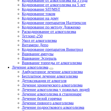
Кодирование от алкоголизма на 3 года
Кодирование от алкоголизма на 5 лет
Кодирование SIT|MST
Кодирование током
Кодирование на дому
Кодирование препаратом Налтрексон
Кодирование по методу Довженко
Раскодирование от алкоголизма
Тетлонг-250
Укол от алкоголизма
Витамерц Депо
Кодирование препаратом Вивитрол
Вшивание ампулы
Вшивание Эспераль
Вшивание торпеды от алкоголизма
Лечение алкоголизма
Амбулаторное лечение алкоголизма
Бесплатное лечение алкоголизма
Детоксикация от алкоголя
Лечение хронического алкоголизма
Лечение алкоголизма у пожилых людей
Лечение алкоголизма в стационаре
Лечение белой горячки
Лечение пивного алкоголизма
Лечение подросткового алкоголизма