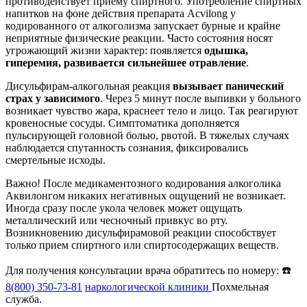
противодействует приему спиртного. Употребление спиртных
напитков на фоне действия препарата Acvilong у
кодированного от алкоголизма запускает бурные и крайне
неприятные физические реакции. Часто состояния носят
угрожающий жизни характер: появляется
одышка,
гиперемия, развивается сильнейшее отравление
.
Дисульфирам-алкогольная реакция
вызывает панический
страх у зависимого
. Через 5 минут после выпивки у больного
возникает чувство жара, краснеет тело и лицо. Так реагируют
кровеносные сосуды. Симптоматика дополняется
пульсирующей головной болью, рвотой. В тяжелых случаях
наблюдается спутанность сознания, фиксировались
смертельные исходы.
Важно! После медикаментозного кодирования алкоголика
Аквилонгом никаких негативных ощущений не возникает.
Иногда сразу после укола человек может ощущать
металлический или чесночный привкус во рту.
Возникновению дисульфирамовой реакции способствует
только прием спиртного или спиртосодержащих веществ.
Для получения консультации врача обратитесь по номеру: ☎️
8(800) 350-73-81
наркологической клиники
Похмельная
служба.