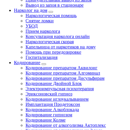
Вывод из запоя в стационаре
Нарколог на дом
Наркологическая помощь
Снятие ломки
УБОД
Прием нарколога
Консультация нарколога онлайн
Наркологическая скорая
Капельница от наркотиков на дому
Помощь при передозировке
Госпитализация
Кодирование
Кодирование препаратом Аквилонг
Кодирование препаратом Алгоминал
Кодирование препаратом Дисульфирам
Кодирование Двойной Блок
Электроимпульсная психотерапия
Эриксоновский гипноз
Кодирование иглоукалыванием
Имплантация Продетоксон
Кодирование Алкоблокада
Кодирование гипнозом
Кодирование Колме
Кодирование от алкоголизма Актоплекс