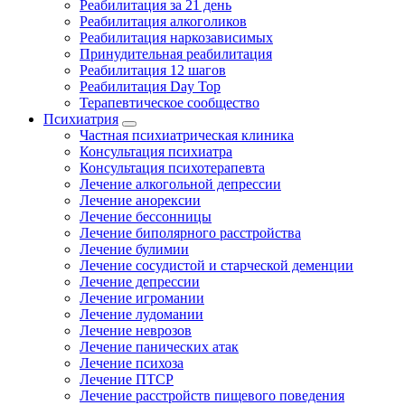
Реабилитация за 21 день
Реабилитация алкоголиков
Реабилитация наркозависимых
Принудительная реабилитация
Реабилитация 12 шагов
Реабилитация Day Top
Терапевтическое сообщество
Психиатрия
Частная психиатрическая клиника
Консультация психиатра
Консультация психотерапевта
Лечение алкогольной депрессии
Лечение анорексии
Лечение бессонницы
Лечение биполярного расстройства
Лечение булимии
Лечение сосудистой и старческой деменции
Лечение депрессии
Лечение игромании
Лечение лудомании
Лечение неврозов
Лечение панических атак
Лечение психоза
Лечение ПТСР
Лечение расстройств пищевого поведения