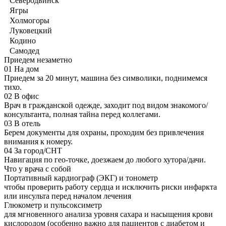
Северодвинск
Ягры
Холмогоры
Луковецкий
Кодино
Самодед
Приедем незаметно
01
На дом
Приедем за 20 минут, машина без символики, поднимемся
тихо.
02
В офис
Врач в гражданской одежде, заходит под видом знакомого/
консультанта, полная тайна перед коллегами.
03
В отель
Берем документы для охраны, проходим без привлечения
внимания к номеру.
04
За город/СНТ
Навигация по гео-точке, доезжаем до любого хутора/дачи.
Что у врача с собой
Портативный кардиограф (ЭКГ) и тонометр
чтобы проверить работу сердца и исключить риски инфаркта
или инсульта перед началом лечения
Глюкометр и пульсоксиметр
для мгновенного анализа уровня сахара и насыщения крови
кислородом (особенно важно для пациентов с диабетом и