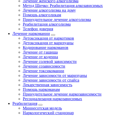
Лечение женского алкоголизма
Метод Шичко: Реабилитация алкозависимых
Лечение алкоголизма на дому
Помощь алкоголикам
Принудительное лечение алкоголизма
Реабилитация алкоголизма
Телефон доверия
Лечение наркомании
Детоксикация от наркотиков
Детоксикация от марихуаны
Кодирование наркоманов
Лечение от гашиша
Лечение от кодеина
Лечение солевой зависимости
Лечение созависимости
Лечение токсикомании
Лечение зависимости от марихуаны
Лечение зависимости от спайса
Лекарственная зависимость
Помощь наркоманам
Принудительное лечение наркозависимости
Ресоциализация наркозависимых
Реабилитация
Миннесотская модель
Наркологический стационар