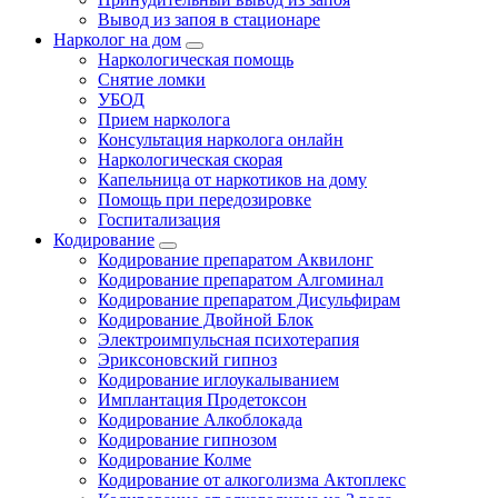
Вывод из запоя в стационаре
Нарколог на дом
Наркологическая помощь
Снятие ломки
УБОД
Прием нарколога
Консультация нарколога онлайн
Наркологическая скорая
Капельница от наркотиков на дому
Помощь при передозировке
Госпитализация
Кодирование
Кодирование препаратом Аквилонг
Кодирование препаратом Алгоминал
Кодирование препаратом Дисульфирам
Кодирование Двойной Блок
Электроимпульсная психотерапия
Эриксоновский гипноз
Кодирование иглоукалыванием
Имплантация Продетоксон
Кодирование Алкоблокада
Кодирование гипнозом
Кодирование Колме
Кодирование от алкоголизма Актоплекс