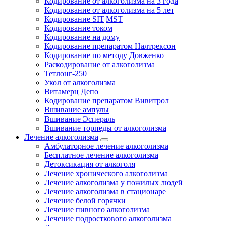
Кодирование от алкоголизма на 3 года
Кодирование от алкоголизма на 5 лет
Кодирование SIT|MST
Кодирование током
Кодирование на дому
Кодирование препаратом Налтрексон
Кодирование по методу Довженко
Раскодирование от алкоголизма
Тетлонг-250
Укол от алкоголизма
Витамерц Депо
Кодирование препаратом Вивитрол
Вшивание ампулы
Вшивание Эспераль
Вшивание торпеды от алкоголизма
Лечение алкоголизма
Амбулаторное лечение алкоголизма
Бесплатное лечение алкоголизма
Детоксикация от алкоголя
Лечение хронического алкоголизма
Лечение алкоголизма у пожилых людей
Лечение алкоголизма в стационаре
Лечение белой горячки
Лечение пивного алкоголизма
Лечение подросткового алкоголизма