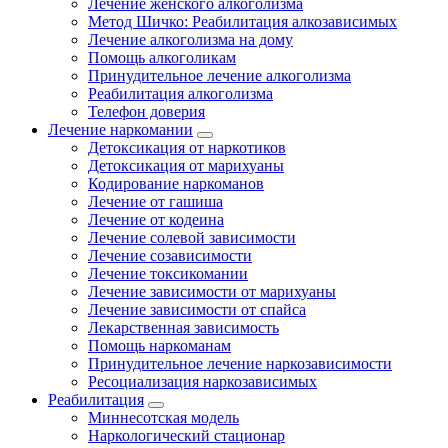
Лечение женского алкоголизма
Метод Шичко: Реабилитация алкозависимых
Лечение алкоголизма на дому
Помощь алкоголикам
Принудительное лечение алкоголизма
Реабилитация алкоголизма
Телефон доверия
Лечение наркомании
Детоксикация от наркотиков
Детоксикация от марихуаны
Кодирование наркоманов
Лечение от гашиша
Лечение от кодеина
Лечение солевой зависимости
Лечение созависимости
Лечение токсикомании
Лечение зависимости от марихуаны
Лечение зависимости от спайса
Лекарственная зависимость
Помощь наркоманам
Принудительное лечение наркозависимости
Ресоциализация наркозависимых
Реабилитация
Миннесотская модель
Наркологический стационар