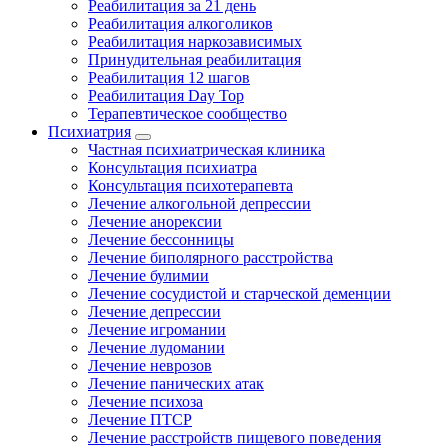
Реабилитация за 21 день
Реабилитация алкоголиков
Реабилитация наркозависимых
Принудительная реабилитация
Реабилитация 12 шагов
Реабилитация Day Top
Терапевтическое сообщество
Психиатрия
Частная психиатрическая клиника
Консультация психиатра
Консультация психотерапевта
Лечение алкогольной депрессии
Лечение анорексии
Лечение бессонницы
Лечение биполярного расстройства
Лечение булимии
Лечение сосудистой и старческой деменции
Лечение депрессии
Лечение игромании
Лечение лудомании
Лечение неврозов
Лечение панических атак
Лечение психоза
Лечение ПТСР
Лечение расстройств пищевого поведения