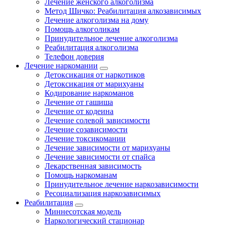
Лечение женского алкоголизма
Метод Шичко: Реабилитация алкозависимых
Лечение алкоголизма на дому
Помощь алкоголикам
Принудительное лечение алкоголизма
Реабилитация алкоголизма
Телефон доверия
Лечение наркомании
Детоксикация от наркотиков
Детоксикация от марихуаны
Кодирование наркоманов
Лечение от гашиша
Лечение от кодеина
Лечение солевой зависимости
Лечение созависимости
Лечение токсикомании
Лечение зависимости от марихуаны
Лечение зависимости от спайса
Лекарственная зависимость
Помощь наркоманам
Принудительное лечение наркозависимости
Ресоциализация наркозависимых
Реабилитация
Миннесотская модель
Наркологический стационар