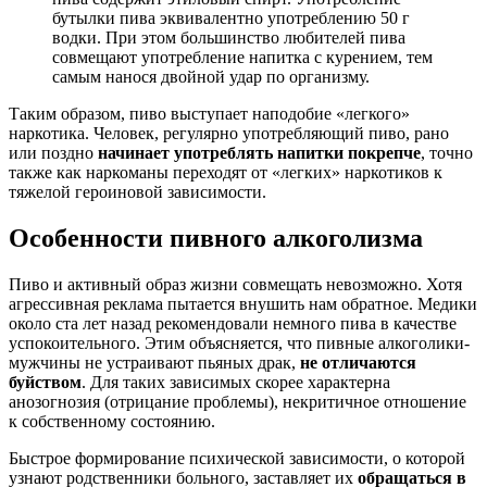
бутылки пива эквивалентно употреблению 50 г
водки. При этом большинство любителей пива
совмещают употребление напитка с курением, тем
самым нанося двойной удар по организму.
Таким образом, пиво выступает наподобие «легкого»
наркотика. Человек, регулярно употребляющий пиво, рано
или поздно
начинает употреблять напитки покрепче
, точно
также как наркоманы переходят от «легких» наркотиков к
тяжелой героиновой зависимости.
Особенности пивного алкоголизма
Пиво и активный образ жизни совмещать невозможно. Хотя
агрессивная реклама пытается внушить нам обратное. Медики
около ста лет назад рекомендовали немного пива в качестве
успокоительного. Этим объясняется, что пивные алкоголики-
мужчины не устраивают пьяных драк,
не отличаются
буйством
. Для таких зависимых скорее характерна
анозогнозия (отрицание проблемы), некритичное отношение
к собственному состоянию.
Быстрое формирование психической зависимости, о которой
узнают родственники больного, заставляет их
обращаться в