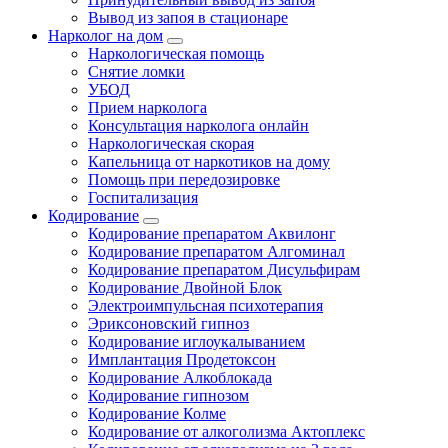
Вывод из запоя в стационаре
Нарколог на дом
Наркологическая помощь
Снятие ломки
УБОД
Прием нарколога
Консультация нарколога онлайн
Наркологическая скорая
Капельница от наркотиков на дому
Помощь при передозировке
Госпитализация
Кодирование
Кодирование препаратом Аквилонг
Кодирование препаратом Алгоминал
Кодирование препаратом Дисульфирам
Кодирование Двойной Блок
Электроимпульсная психотерапия
Эриксоновский гипноз
Кодирование иглоукалыванием
Имплантация Продетоксон
Кодирование Алкоблокада
Кодирование гипнозом
Кодирование Колме
Кодирование от алкоголизма Актоплекс