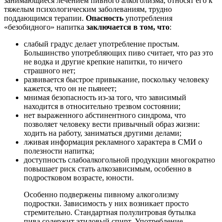
занимающиеся лечением пивного алкоголизма, относят его к
тяжелым психологическим заболеваниям, трудно
поддающимся терапии.
Опасность
употребления
«безобидного» напитка
заключается в том, что
:
слабый градус делает употребление простым.
Большинство употребляющих пиво считает, что раз это
не водка и другие крепкие напитки, то ничего
страшного нет;
развивается быстрое привыкание, поскольку человеку
кажется, что он не пьянеет;
мнимая безопасность из-за того, что зависимый
находится в относительно трезвом состоянии;
нет выраженного абстинентного синдрома, что
позволяет человеку вести привычный образ жизни:
ходить на работу, заниматься другими делами;
лживая информация рекламного характера в СМИ о
полезности напитка;
доступность слабоалкогольной продукции многократно
повышает риск стать алкозависимым, особенно в
подростковом возрасте, юности.
Особенно подвержены пивному алкоголизму
подростки. Зависимость у них возникает просто
стремительно. Стандартная полулитровая бутылка
пива содержит этиловый спирт. Употребление