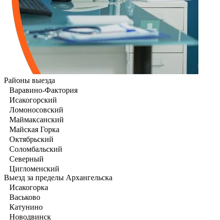
Районы выезда
Варавино-Фактория
Исакогорский
Ломоносовский
Маймаксанский
Майская Горка
Октябрьский
Соломбальский
Северный
Цигломенский
Выезд за пределы Архангельска
Исакогорка
Васьково
Катунино
Новодвинск