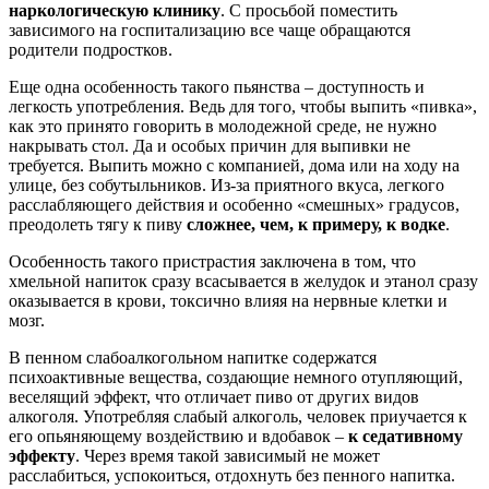
наркологическую клинику
. С просьбой поместить
зависимого на госпитализацию все чаще обращаются
родители подростков.
Еще одна особенность такого пьянства – доступность и
легкость употребления. Ведь для того, чтобы выпить «пивка»,
как это принято говорить в молодежной среде, не нужно
накрывать стол. Да и особых причин для выпивки не
требуется. Выпить можно с компанией, дома или на ходу на
улице, без собутыльников. Из-за приятного вкуса, легкого
расслабляющего действия и особенно «смешных» градусов,
преодолеть тягу к пиву
сложнее, чем, к примеру, к водке
.
Особенность такого пристрастия заключена в том, что
хмельной напиток сразу всасывается в желудок и этанол сразу
оказывается в крови, токсично влияя на нервные клетки и
мозг.
В пенном слабоалкогольном напитке содержатся
психоактивные вещества, создающие немного отупляющий,
веселящий эффект, что отличает пиво от других видов
алкоголя. Употребляя слабый алкоголь, человек приучается к
его опьяняющему воздействию и вдобавок –
к седативному
эффекту
. Через время такой зависимый не может
расслабиться, успокоиться, отдохнуть без пенного напитка.