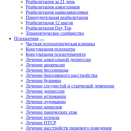
Реабилитация за 21 день
Реабилитация алкоголиков
Реабилитация наркозависимых
Принудительная реабилитация
Реабилитация 12 шагов
Реабилитация Day Top
Терапевтическое сообщество
Психиатрия
Частная психиатрическая клиника
Консультация психиатра
Консультация психотерапевта
Лечение алкогольной депрессии
Лечение анорексии
Лечение бессонницы
Лечение биполярного расстройства
Лечение булимии
Лечение сосудистой и старческой деменции
Лечение депрессии
Лечение игромании
Лечение лудомании
Лечение неврозов
Лечение панических атак
Лечение психоза
Лечение ПТСР
Лечение расстройств пищевого поведения