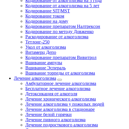
Кодирование от алкоголизма на 3 года
Кодирование от алкоголизма на 5 лет
Кодирование SIT|MST
Кодирование током
Кодирование на дому
Кодирование препаратом Налтрексон
Кодирование по методу Довженко
Раскодирование от алкоголизма
Тетлонг-250
Укол от алкоголизма
Витамерц Депо
Кодирование препаратом Вивитрол
Вшивание ампулы
Вшивание Эспераль
Вшивание торпеды от алкоголизма
Лечение алкоголизма
Амбулаторное лечение алкоголизма
Бесплатное лечение алкоголизма
Детоксикация от алкоголя
Лечение хронического алкоголизма
Лечение алкоголизма у пожилых людей
Лечение алкоголизма в стационаре
Лечение белой горячки
Лечение пивного алкоголизма
Лечение подросткового алкоголизма