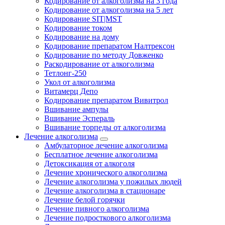
Кодирование от алкоголизма на 3 года
Кодирование от алкоголизма на 5 лет
Кодирование SIT|MST
Кодирование током
Кодирование на дому
Кодирование препаратом Налтрексон
Кодирование по методу Довженко
Раскодирование от алкоголизма
Тетлонг-250
Укол от алкоголизма
Витамерц Депо
Кодирование препаратом Вивитрол
Вшивание ампулы
Вшивание Эспераль
Вшивание торпеды от алкоголизма
Лечение алкоголизма
Амбулаторное лечение алкоголизма
Бесплатное лечение алкоголизма
Детоксикация от алкоголя
Лечение хронического алкоголизма
Лечение алкоголизма у пожилых людей
Лечение алкоголизма в стационаре
Лечение белой горячки
Лечение пивного алкоголизма
Лечение подросткового алкоголизма