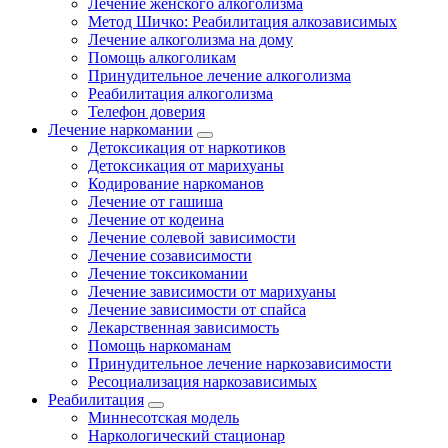
Лечение женского алкоголизма
Метод Шичко: Реабилитация алкозависимых
Лечение алкоголизма на дому
Помощь алкоголикам
Принудительное лечение алкоголизма
Реабилитация алкоголизма
Телефон доверия
Лечение наркомании
Детоксикация от наркотиков
Детоксикация от марихуаны
Кодирование наркоманов
Лечение от гашиша
Лечение от кодеина
Лечение солевой зависимости
Лечение созависимости
Лечение токсикомании
Лечение зависимости от марихуаны
Лечение зависимости от спайса
Лекарственная зависимость
Помощь наркоманам
Принудительное лечение наркозависимости
Ресоциализация наркозависимых
Реабилитация
Миннесотская модель
Наркологический стационар