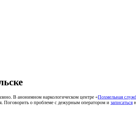
льске
казино. В анонимном наркологическом центре «
Похмельная служ
я. Поговорить о проблеме с дежурным оператором и
записаться
н