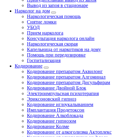
Вывод из запоя в стационаре
Нарколог на дом
Наркологическая помощь
Снятие ломки
УБОД
Прием нарколога
Консультация нарколога онлайн
Наркологическая скорая
Капельница от наркотиков на дому
Помощь при передозировке
Госпитализация
Кодирование
Кодирование препаратом Аквилонг
Кодирование препаратом Алгоминал
Кодирование препаратом Дисульфирам
Кодирование Двойной Блок
Электроимпульсная психотерапия
Эриксоновский гипноз
Кодирование иглоукалыванием
Имплантация Продетоксон
Кодирование Алкоблокада
Кодирование гипнозом
Кодирование Колме
Кодирование от алкоголизма Актоплекс