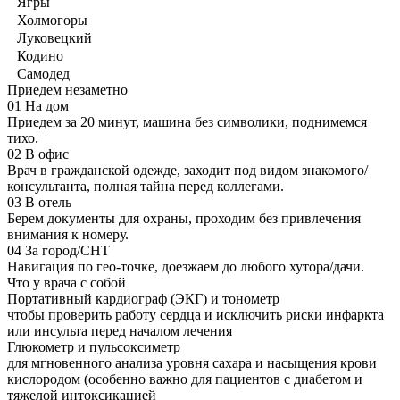
Ягры
Холмогоры
Луковецкий
Кодино
Самодед
Приедем незаметно
01
На дом
Приедем за 20 минут, машина без символики, поднимемся
тихо.
02
В офис
Врач в гражданской одежде, заходит под видом знакомого/
консультанта, полная тайна перед коллегами.
03
В отель
Берем документы для охраны, проходим без привлечения
внимания к номеру.
04
За город/СНТ
Навигация по гео-точке, доезжаем до любого хутора/дачи.
Что у врача с собой
Портативный кардиограф (ЭКГ) и тонометр
чтобы проверить работу сердца и исключить риски инфаркта
или инсульта перед началом лечения
Глюкометр и пульсоксиметр
для мгновенного анализа уровня сахара и насыщения крови
кислородом (особенно важно для пациентов с диабетом и
тяжелой интоксикацией