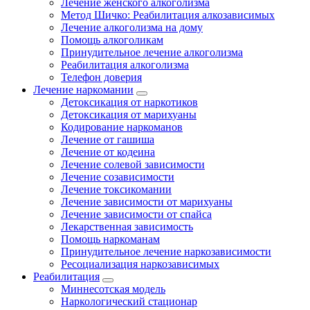
Лечение женского алкоголизма
Метод Шичко: Реабилитация алкозависимых
Лечение алкоголизма на дому
Помощь алкоголикам
Принудительное лечение алкоголизма
Реабилитация алкоголизма
Телефон доверия
Лечение наркомании
Детоксикация от наркотиков
Детоксикация от марихуаны
Кодирование наркоманов
Лечение от гашиша
Лечение от кодеина
Лечение солевой зависимости
Лечение созависимости
Лечение токсикомании
Лечение зависимости от марихуаны
Лечение зависимости от спайса
Лекарственная зависимость
Помощь наркоманам
Принудительное лечение наркозависимости
Ресоциализация наркозависимых
Реабилитация
Миннесотская модель
Наркологический стационар