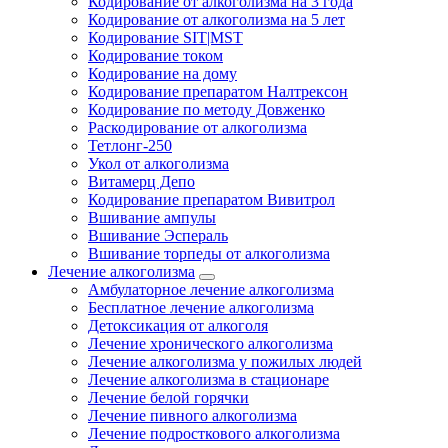
Кодирование от алкоголизма на 3 года
Кодирование от алкоголизма на 5 лет
Кодирование SIT|MST
Кодирование током
Кодирование на дому
Кодирование препаратом Налтрексон
Кодирование по методу Довженко
Раскодирование от алкоголизма
Тетлонг-250
Укол от алкоголизма
Витамерц Депо
Кодирование препаратом Вивитрол
Вшивание ампулы
Вшивание Эспераль
Вшивание торпеды от алкоголизма
Лечение алкоголизма
Амбулаторное лечение алкоголизма
Бесплатное лечение алкоголизма
Детоксикация от алкоголя
Лечение хронического алкоголизма
Лечение алкоголизма у пожилых людей
Лечение алкоголизма в стационаре
Лечение белой горячки
Лечение пивного алкоголизма
Лечение подросткового алкоголизма