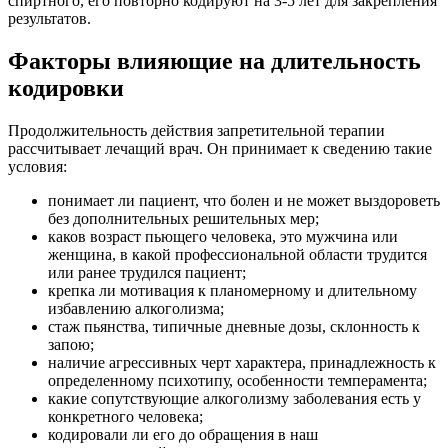
спиртного, его повторно кодируют на 3-5 лет для закрепления
результатов.
Факторы влияющие на длительность
кодировки
Продолжительность действия запретительной терапии
рассчитывает лечащий врач. Он принимает к сведению такие
условия:
понимает ли пациент, что болен и не может выздороветь
без дополнительных решительных мер;
каков возраст пьющего человека, это мужчина или
женщина, в какой профессиональной области трудится
или ранее трудился пациент;
крепка ли мотивация к планомерному и длительному
избавлению алкоголизма;
стаж пьянства, типичные дневные дозы, склонность к
запою;
наличие агрессивных черт характера, принадлежность к
определенному психотипу, особенности темперамента;
какие сопутствующие алкоголизму заболевания есть у
конкретного человека;
кодировали ли его до обращения в наш