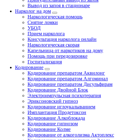
Вывод из запоя в стационаре
Нарколог на дом
Наркологическая помощь
Снятие ломки
УБОД
Прием нарколога
Консультация нарколога онлайн
Наркологическая скорая
Капельница от наркотиков на дому
Помощь при передозировке
Госпитализация
Кодирование
Кодирование препаратом Аквилонг
Кодирование препаратом Алгоминал
Кодирование препаратом Дисульфирам
Кодирование Двойной Блок
Электроимпульсная психотерапия
Эриксоновский гипноз
Кодирование иглоукалыванием
Имплантация Продетоксон
Кодирование Алкоблокада
Кодирование гипнозом
Кодирование Колме
Кодирование от алкоголизма Актоплекс