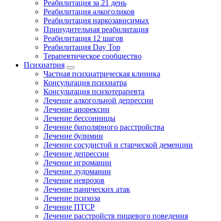
Реабилитация за 21 день
Реабилитация алкоголиков
Реабилитация наркозависимых
Принудительная реабилитация
Реабилитация 12 шагов
Реабилитация Day Top
Терапевтическое сообщество
Психиатрия
Частная психиатрическая клиника
Консультация психиатра
Консультация психотерапевта
Лечение алкогольной депрессии
Лечение анорексии
Лечение бессонницы
Лечение биполярного расстройства
Лечение булимии
Лечение сосудистой и старческой деменции
Лечение депрессии
Лечение игромании
Лечение лудомании
Лечение неврозов
Лечение панических атак
Лечение психоза
Лечение ПТСР
Лечение расстройств пищевого поведения