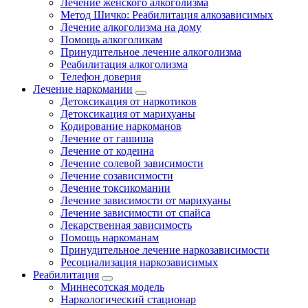
Лечение женского алкоголизма
Метод Шичко: Реабилитация алкозависимых
Лечение алкоголизма на дому
Помощь алкоголикам
Принудительное лечение алкоголизма
Реабилитация алкоголизма
Телефон доверия
Лечение наркомании
Детоксикация от наркотиков
Детоксикация от марихуаны
Кодирование наркоманов
Лечение от гашиша
Лечение от кодеина
Лечение солевой зависимости
Лечение созависимости
Лечение токсикомании
Лечение зависимости от марихуаны
Лечение зависимости от спайса
Лекарственная зависимость
Помощь наркоманам
Принудительное лечение наркозависимости
Ресоциализация наркозависимых
Реабилитация
Миннесотская модель
Наркологический стационар