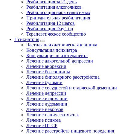
Реабилитация за 21 день
Реабилитация алкоголиков
Реабилитация наркозависимых
Принудительная реабилитация
Реабилитация 12 шагов
Реабилитация Day Top
Терапевтическое сообщество
Психиатрия
Частная психиатрическая клиника
Консультация психиатра
Консультация психотерапевта
Лечение алкогольной депрессии
Лечение анорексии
Лечение бессонницы
Лечение биполярного расстройства
Лечение булимии
Лечение сосудистой и старческой деменции
Лечение депрессии
Лечение игромании
Лечение лудомании
Лечение неврозов
Лечение панических атак
Лечение психоза
Лечение ПТСР
Лечение расстройств пищевого поведения