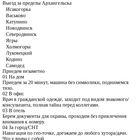
Выезд за пределы Архангельска
Исакогорка
Васьково
Катунино
Новодвинск
Северодвинск
Ягры
Холмогоры
Луковецкий
Кодино
Самодед
Приедем незаметно
01
На дом
Приедем за 20 минут, машина без символики, поднимемся
тихо.
02
В офис
Врач в гражданской одежде, заходит под видом знакомого/
консультанта, полная тайна перед коллегами.
03
В отель
Берем документы для охраны, проходим без привлечения
внимания к номеру.
04
За город/СНТ
Навигация по гео-точке, доезжаем до любого хутора/дачи.
Что у врача с собой