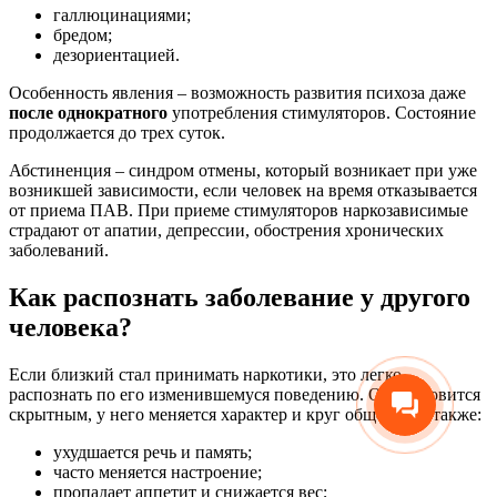
галлюцинациями;
бредом;
дезориентацией.
Особенность явления – возможность развития психоза даже
после однократного
употребления стимуляторов. Состояние
продолжается до трех суток.
Абстиненция – синдром отмены, который возникает при уже
возникшей зависимости, если человек на время отказывается
от приема ПАВ. При приеме стимуляторов наркозависимые
страдают от апатии, депрессии, обострения хронических
заболеваний.
Как распознать заболевание у другого
человека?
Если близкий стал принимать наркотики, это легко
распознать по его изменившемуся поведению. Он становится
скрытным, у него меняется характер и круг общения, а также:
ухудшается речь и память;
часто меняется настроение;
пропадает аппетит и снижается вес;