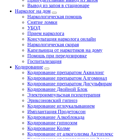
Вывод из запоя в стационаре
Нарколог на дом
Наркологическая помощь
Снятие ломки
УБОД
Прием нарколога
Консультация нарколога онлайн
Наркологическая скорая
Капельница от наркотиков на дому
Помощь при передозировке
Госпитализация
Кодирование
Кодирование препаратом Аквилонг
Кодирование препаратом Алгоминал
Кодирование препаратом Дисульфирам
Кодирование Двойной Блок
Электроимпульсная психотерапия
Эриксоновский гипноз
Кодирование иглоукалыванием
Имплантация Продетоксон
Кодирование Алкоблокада
Кодирование гипнозом
Кодирование Колме
Кодирование от алкоголизма Актоплекс