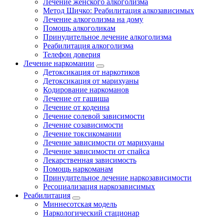
Лечение женского алкоголизма
Метод Шичко: Реабилитация алкозависимых
Лечение алкоголизма на дому
Помощь алкоголикам
Принудительное лечение алкоголизма
Реабилитация алкоголизма
Телефон доверия
Лечение наркомании
Детоксикация от наркотиков
Детоксикация от марихуаны
Кодирование наркоманов
Лечение от гашиша
Лечение от кодеина
Лечение солевой зависимости
Лечение созависимости
Лечение токсикомании
Лечение зависимости от марихуаны
Лечение зависимости от спайса
Лекарственная зависимость
Помощь наркоманам
Принудительное лечение наркозависимости
Ресоциализация наркозависимых
Реабилитация
Миннесотская модель
Наркологический стационар