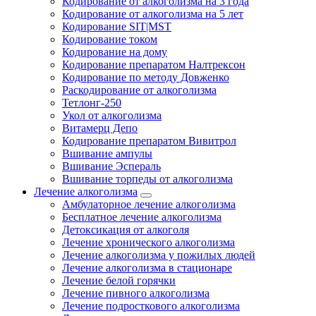
Кодирование от алкоголизма на 3 года
Кодирование от алкоголизма на 5 лет
Кодирование SIT|MST
Кодирование током
Кодирование на дому
Кодирование препаратом Налтрексон
Кодирование по методу Довженко
Раскодирование от алкоголизма
Тетлонг-250
Укол от алкоголизма
Витамерц Депо
Кодирование препаратом Вивитрол
Вшивание ампулы
Вшивание Эспераль
Вшивание торпеды от алкоголизма
Лечение алкоголизма
Амбулаторное лечение алкоголизма
Бесплатное лечение алкоголизма
Детоксикация от алкоголя
Лечение хронического алкоголизма
Лечение алкоголизма у пожилых людей
Лечение алкоголизма в стационаре
Лечение белой горячки
Лечение пивного алкоголизма
Лечение подросткового алкоголизма