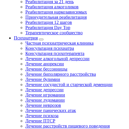
Реабилитация за 21 день
Реабилитация алкоголиков
Реабилитация наркозависимых
Принудительная реабилитация
Реабилитация 12 шагов
Реабилитация Day Top
Терапевтическое сообщество
Психиатрия
Частная психиатрическая клиника
Консультация психиатра
Консультация психотерапевта
Лечение алкогольной депрессии
Лечение анорексии
Лечение бессонницы
Лечение биполярного расстройства
Лечение булимии
Лечение сосудистой и старческой деменции
Лечение депрессии
Лечение игромании
Лечение лудомании
Лечение неврозов
Лечение панических атак
Лечение психоза
Лечение ПТСР
Лечение расстройств пищевого поведения