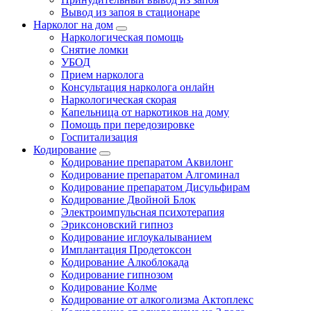
Вывод из запоя в стационаре
Нарколог на дом
Наркологическая помощь
Снятие ломки
УБОД
Прием нарколога
Консультация нарколога онлайн
Наркологическая скорая
Капельница от наркотиков на дому
Помощь при передозировке
Госпитализация
Кодирование
Кодирование препаратом Аквилонг
Кодирование препаратом Алгоминал
Кодирование препаратом Дисульфирам
Кодирование Двойной Блок
Электроимпульсная психотерапия
Эриксоновский гипноз
Кодирование иглоукалыванием
Имплантация Продетоксон
Кодирование Алкоблокада
Кодирование гипнозом
Кодирование Колме
Кодирование от алкоголизма Актоплекс