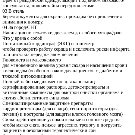
Врач в гражданской одежде, заходит под видом знакомого/
консультанта, полная тайна перед коллегами.
03
В отель
Берем документы для охраны, проходим без привлечения
внимания к номеру.
04
За город/СНТ
Навигация по гео-точке, доезжаем до любого хутора/дачи.
Что у врача с собой
Портативный кардиограф (ЭКГ) и тонометр
чтобы проверить работу сердца и исключить риски инфаркта
или инсульта перед началом лечения
Глюкометр и пульсоксиметр
для мгновенного анализа уровня сахара и насыщения крови
кислородом (особенно важно для пациентов с диабетом и
тяжелой интоксикацией
Полный набор медикаментов для капельниц
сертифицированные растворы, детокс-препараты и
витаминные комплексы для быстрой очистки организма и
снятия абстинентного синдрома
Специализированные защитные препараты
кардиопротекторы (для сердца), гепатопротекторы (для
печени) и ноотропы (для защиты клеток головного мозга)
Сильнодействующие успокоительные и сонные средства
чтобы мягко снять психоз, агрессию, тревогу и погрузить
пациента в безопасный терапевтический сон