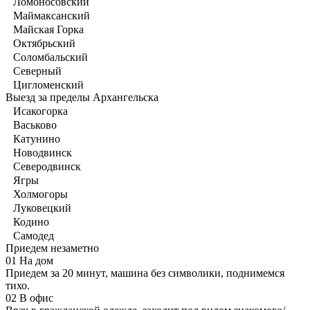
Ломоносовский
Маймаксанский
Майская Горка
Октябрьский
Соломбальский
Северный
Цигломенский
Выезд за пределы Архангельска
Исакогорка
Васьково
Катунино
Новодвинск
Северодвинск
Ягры
Холмогоры
Луковецкий
Кодино
Самодед
Приедем незаметно
01
На дом
Приедем за 20 минут, машина без символики, поднимемся
тихо.
02
В офис