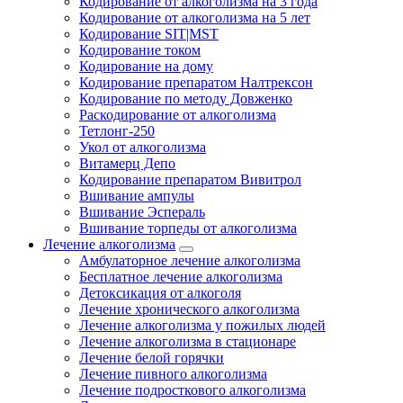
Кодирование от алкоголизма на 3 года
Кодирование от алкоголизма на 5 лет
Кодирование SIT|MST
Кодирование током
Кодирование на дому
Кодирование препаратом Налтрексон
Кодирование по методу Довженко
Раскодирование от алкоголизма
Тетлонг-250
Укол от алкоголизма
Витамерц Депо
Кодирование препаратом Вивитрол
Вшивание ампулы
Вшивание Эспераль
Вшивание торпеды от алкоголизма
Лечение алкоголизма
Амбулаторное лечение алкоголизма
Бесплатное лечение алкоголизма
Детоксикация от алкоголя
Лечение хронического алкоголизма
Лечение алкоголизма у пожилых людей
Лечение алкоголизма в стационаре
Лечение белой горячки
Лечение пивного алкоголизма
Лечение подросткового алкоголизма