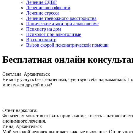
Лечение СДВГ
Лечение шизофрении
Лечение стресса
Лечение тревожного расстройства
Панические атаки при алкоголизме
Психиатр на дом
Психолог при алкоголизме
Врач-психиатр
Вызов скорой психиатрической помощи
Бесплатная онлайн консульта
Светлана, Архангельск
Не могу уснуть без феназепама, чувствую себя наркоманкой. По
мне нужен другой врач?
Ответ нарколога:
Феназепам может вызывать привыкание, то есть – патологичес
анонимного лечения.
Инна, Архангельск
Мой молодой человек выпивает каждые выходные. Он не употреб