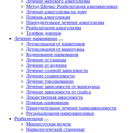
Лечение женского алкоголизма
Метод Шичко: Реабилитация алкозависимых
Лечение алкоголизма на дому
Помощь алкоголикам
Принудительное лечение алкоголизма
Реабилитация алкоголизма
Телефон доверия
Лечение наркомании
Детоксикация от наркотиков
Детоксикация от марихуаны
Кодирование наркоманов
Лечение от гашиша
Лечение от кодеина
Лечение солевой зависимости
Лечение созависимости
Лечение токсикомании
Лечение зависимости от марихуаны
Лечение зависимости от спайса
Лекарственная зависимость
Помощь наркоманам
Принудительное лечение наркозависимости
Ресоциализация наркозависимых
Реабилитация
Миннесотская модель
Наркологический стационар