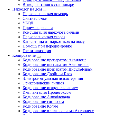
Вывод из запоя в стационаре
Нарколог на дом
Наркологическая помощь
Снятие ломки
УБОД
Прием нарколога
Консультация нарколога онлайн
Наркологическая скорая
Капельница от наркотиков на дому
Помощь при передозировке
Госпитализация
Кодирование
Кодирование препаратом Аквилонг
Кодирование препаратом Алгоминал
Кодирование препаратом Дисульфирам
Кодирование Двойной Блок
Электроимпульсная психотерапия
Эриксоновский гипноз
Кодирование иглоукалыванием
Имплантация Продетоксон
Кодирование Алкоблокада
Кодирование гипнозом
Кодирование Колме
Кодирование от алкоголизма Актоплекс