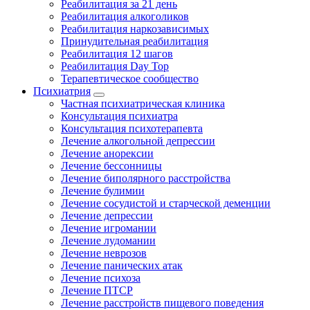
Реабилитация за 21 день
Реабилитация алкоголиков
Реабилитация наркозависимых
Принудительная реабилитация
Реабилитация 12 шагов
Реабилитация Day Top
Терапевтическое сообщество
Психиатрия
Частная психиатрическая клиника
Консультация психиатра
Консультация психотерапевта
Лечение алкогольной депрессии
Лечение анорексии
Лечение бессонницы
Лечение биполярного расстройства
Лечение булимии
Лечение сосудистой и старческой деменции
Лечение депрессии
Лечение игромании
Лечение лудомании
Лечение неврозов
Лечение панических атак
Лечение психоза
Лечение ПТСР
Лечение расстройств пищевого поведения