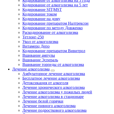
Кодирование от алкоголизма на 3 года
Кодирование от алкоголизма на 5 лет
Кодирование SIT|MST
Кодирование током
Кодирование на дому
Кодирование препаратом Налтрексон
Кодирование по методу Довженко
Раскодирование от алкоголизма
Тетлонг-250
Укол от алкоголизма
Витамерц Депо
Кодирование препаратом Вивитрол
Вшивание ампулы
Вшивание Эспераль
Вшивание торпеды от алкоголизма
Лечение алкоголизма
Амбулаторное лечение алкоголизма
Бесплатное лечение алкоголизма
Детоксикация от алкоголя
Лечение хронического алкоголизма
Лечение алкоголизма у пожилых людей
Лечение алкоголизма в стационаре
Лечение белой горячки
Лечение пивного алкоголизма
Лечение подросткового алкоголизма