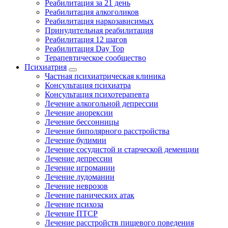
Реабилитация за 21 день
Реабилитация алкоголиков
Реабилитация наркозависимых
Принудительная реабилитация
Реабилитация 12 шагов
Реабилитация Day Top
Терапевтическое сообщество
Психиатрия
Частная психиатрическая клиника
Консультация психиатра
Консультация психотерапевта
Лечение алкогольной депрессии
Лечение анорексии
Лечение бессонницы
Лечение биполярного расстройства
Лечение булимии
Лечение сосудистой и старческой деменции
Лечение депрессии
Лечение игромании
Лечение лудомании
Лечение неврозов
Лечение панических атак
Лечение психоза
Лечение ПТСР
Лечение расстройств пищевого поведения