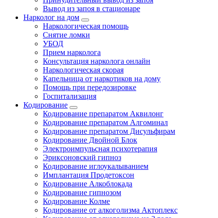
Вывод из запоя в стационаре
Нарколог на дом
Наркологическая помощь
Снятие ломки
УБОД
Прием нарколога
Консультация нарколога онлайн
Наркологическая скорая
Капельница от наркотиков на дому
Помощь при передозировке
Госпитализация
Кодирование
Кодирование препаратом Аквилонг
Кодирование препаратом Алгоминал
Кодирование препаратом Дисульфирам
Кодирование Двойной Блок
Электроимпульсная психотерапия
Эриксоновский гипноз
Кодирование иглоукалыванием
Имплантация Продетоксон
Кодирование Алкоблокада
Кодирование гипнозом
Кодирование Колме
Кодирование от алкоголизма Актоплекс