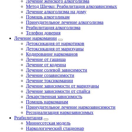
Лечение женского алкоголизма
Метод Шичко: Реабилитация алкозависимых
Лечение алкоголизма на дому
Помощь алкоголикам
Принудительное лечение алкоголизма
Реабилитация алкоголизма
Телефон доверия
Лечение наркомании
Детоксикация от наркотиков
Детоксикация от марихуаны
Кодирование наркоманов
Лечение от гашиша
Лечение от кодеина
Лечение солевой зависимости
Лечение созависимости
Лечение токсикомании
Лечение зависимости от марихуаны
Лечение зависимости от спайса
Лекарственная зависимость
Помощь наркоманам
Принудительное лечение наркозависимости
Ресоциализация наркозависимых
Реабилитация
Миннесотская модель
Наркологический стационар