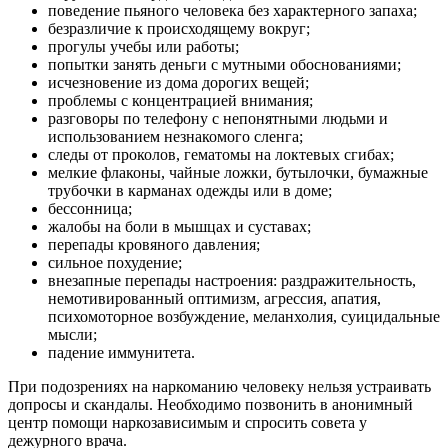
поведение пьяного человека без характерного запаха;
безразличие к происходящему вокруг;
прогулы учебы или работы;
попытки занять деньги с мутными обоснованиями;
исчезновение из дома дорогих вещей;
проблемы с концентрацией внимания;
разговоры по телефону с непонятными людьми и
использованием незнакомого сленга;
следы от проколов, гематомы на локтевых сгибах;
мелкие флаконы, чайные ложки, бутылочки, бумажные
трубочки в карманах одежды или в доме;
бессонница;
жалобы на боли в мышцах и суставах;
перепады кровяного давления;
сильное похудение;
внезапные перепады настроения: раздражительность,
немотивированный оптимизм, агрессия, апатия,
психомоторное возбуждение, меланхолия, суицидальные
мысли;
падение иммунитета.
При подозрениях на наркоманию человеку нельзя устраивать
допросы и скандалы. Необходимо позвонить в анонимный
центр помощи наркозависимым и спросить совета у
дежурного врача.