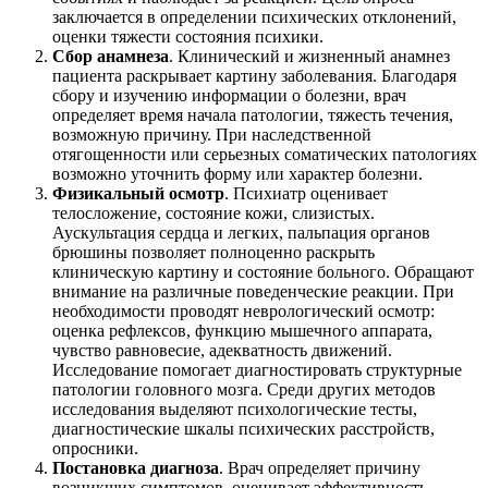
заключается в определении психических отклонений,
оценки тяжести состояния психики.
Сбор анамнеза
. Клинический и жизненный анамнез
пациента раскрывает картину заболевания. Благодаря
сбору и изучению информации о болезни, врач
определяет время начала патологии, тяжесть течения,
возможную причину. При наследственной
отягощенности или серьезных соматических патологиях
возможно уточнить форму или характер болезни.
Физикальный осмотр
. Психиатр оценивает
телосложение, состояние кожи, слизистых.
Аускультация сердца и легких, пальпация органов
брюшины позволяет полноценно раскрыть
клиническую картину и состояние больного. Обращают
внимание на различные поведенческие реакции. При
необходимости проводят неврологический осмотр:
оценка рефлексов, функцию мышечного аппарата,
чувство равновесие, адекватность движений.
Исследование помогает диагностировать структурные
патологии головного мозга. Среди других методов
исследования выделяют психологические тесты,
диагностические шкалы психических расстройств,
опросники.
Постановка диагноза
. Врач определяет причину
возникших симптомов, оценивает эффективность