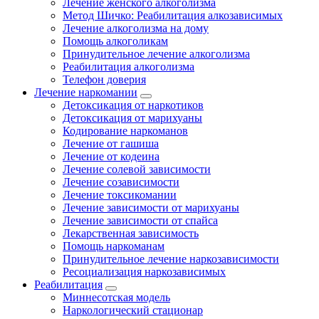
Лечение женского алкоголизма
Метод Шичко: Реабилитация алкозависимых
Лечение алкоголизма на дому
Помощь алкоголикам
Принудительное лечение алкоголизма
Реабилитация алкоголизма
Телефон доверия
Лечение наркомании
Детоксикация от наркотиков
Детоксикация от марихуаны
Кодирование наркоманов
Лечение от гашиша
Лечение от кодеина
Лечение солевой зависимости
Лечение созависимости
Лечение токсикомании
Лечение зависимости от марихуаны
Лечение зависимости от спайса
Лекарственная зависимость
Помощь наркоманам
Принудительное лечение наркозависимости
Ресоциализация наркозависимых
Реабилитация
Миннесотская модель
Наркологический стационар