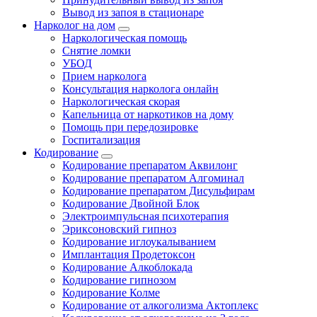
Вывод из запоя в стационаре
Нарколог на дом
Наркологическая помощь
Снятие ломки
УБОД
Прием нарколога
Консультация нарколога онлайн
Наркологическая скорая
Капельница от наркотиков на дому
Помощь при передозировке
Госпитализация
Кодирование
Кодирование препаратом Аквилонг
Кодирование препаратом Алгоминал
Кодирование препаратом Дисульфирам
Кодирование Двойной Блок
Электроимпульсная психотерапия
Эриксоновский гипноз
Кодирование иглоукалыванием
Имплантация Продетоксон
Кодирование Алкоблокада
Кодирование гипнозом
Кодирование Колме
Кодирование от алкоголизма Актоплекс