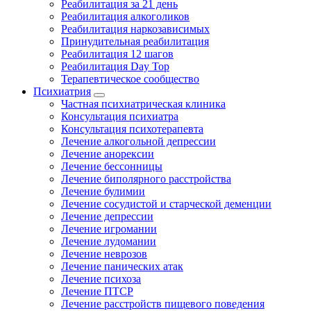
Реабилитация за 21 день
Реабилитация алкоголиков
Реабилитация наркозависимых
Принудительная реабилитация
Реабилитация 12 шагов
Реабилитация Day Top
Терапевтическое сообщество
Психиатрия
Частная психиатрическая клиника
Консультация психиатра
Консультация психотерапевта
Лечение алкогольной депрессии
Лечение анорексии
Лечение бессонницы
Лечение биполярного расстройства
Лечение булимии
Лечение сосудистой и старческой деменции
Лечение депрессии
Лечение игромании
Лечение лудомании
Лечение неврозов
Лечение панических атак
Лечение психоза
Лечение ПТСР
Лечение расстройств пищевого поведения