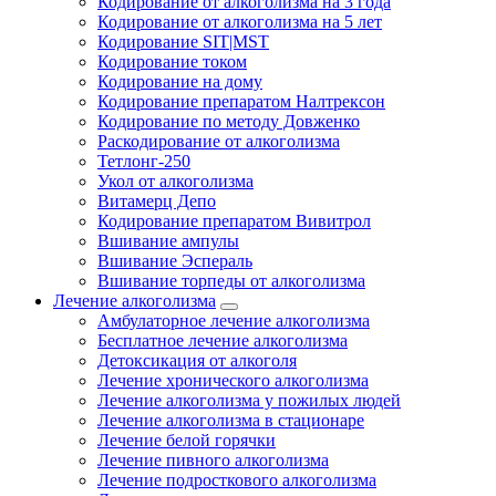
Кодирование от алкоголизма на 3 года
Кодирование от алкоголизма на 5 лет
Кодирование SIT|MST
Кодирование током
Кодирование на дому
Кодирование препаратом Налтрексон
Кодирование по методу Довженко
Раскодирование от алкоголизма
Тетлонг-250
Укол от алкоголизма
Витамерц Депо
Кодирование препаратом Вивитрол
Вшивание ампулы
Вшивание Эспераль
Вшивание торпеды от алкоголизма
Лечение алкоголизма
Амбулаторное лечение алкоголизма
Бесплатное лечение алкоголизма
Детоксикация от алкоголя
Лечение хронического алкоголизма
Лечение алкоголизма у пожилых людей
Лечение алкоголизма в стационаре
Лечение белой горячки
Лечение пивного алкоголизма
Лечение подросткового алкоголизма