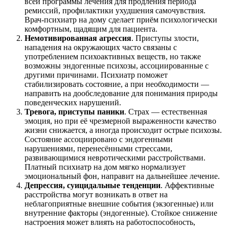
всей программы лечения для продления периода
ремиссий, профилактики ухудшения самочувствия.
Врач-психиатр на дому сделает приём психологически
комфортным, щадящим для пациента.
Немотивированная агрессия
. Приступы злости,
нападения на окружающих часто связаны с
употреблением психоактивных веществ, но также
возможны эндогенные психозы, ассоциированные с
другими причинами. Психиатр поможет
стабилизировать состояние, а при необходимости —
направить на дообследование для понимания природы
поведенческих нарушений.
Тревога, приступы паники
. Страх — естественная
эмоция, но при её чрезмерной выраженности качество
жизни снижается, а иногда происходит острые психозы.
Состояние ассоциировано с эндогенными
нарушениями, перенесёнными стрессами,
развивающимися невротическими расстройствами.
Платный психиатр на дом мягко нормализует
эмоциональный фон, направит на дальнейшее лечение.
Депрессия, суицидальные тенденции
. Аффективные
расстройства могут возникать в ответ на
неблагоприятные внешние события (экзогенные) или
внутренние факторы (эндогенные). Стойкое снижение
настроения может влиять на работоспособность,