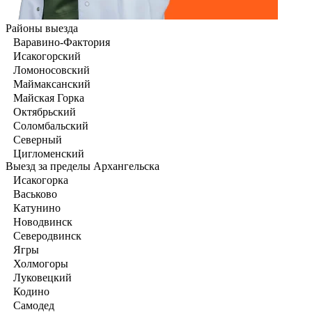
Районы выезда
Варавино-Фактория
Исакогорский
Ломоносовский
Маймаксанский
Майская Горка
Октябрьский
Соломбальский
Северный
Цигломенский
Выезд за пределы Архангельска
Исакогорка
Васьково
Катунино
Новодвинск
Северодвинск
Ягры
Холмогоры
Луковецкий
Кодино
Самодед