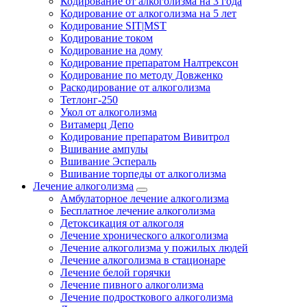
Кодирование от алкоголизма на 3 года
Кодирование от алкоголизма на 5 лет
Кодирование SIT|MST
Кодирование током
Кодирование на дому
Кодирование препаратом Налтрексон
Кодирование по методу Довженко
Раскодирование от алкоголизма
Тетлонг-250
Укол от алкоголизма
Витамерц Депо
Кодирование препаратом Вивитрол
Вшивание ампулы
Вшивание Эспераль
Вшивание торпеды от алкоголизма
Лечение алкоголизма
Амбулаторное лечение алкоголизма
Бесплатное лечение алкоголизма
Детоксикация от алкоголя
Лечение хронического алкоголизма
Лечение алкоголизма у пожилых людей
Лечение алкоголизма в стационаре
Лечение белой горячки
Лечение пивного алкоголизма
Лечение подросткового алкоголизма