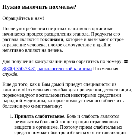
Нужно вылечить похмелье?
Обращайтесь к нам!
После употребления спиртных напитков в организме
начинается процесс расщепления этанола. Продукты его
распада являются
токсинами
, которые и вызывают острое
отравление человека, плохое самочувствие и крайне
негативно влияют на печень.
Для получения консультации врача обратитесь по номеру: ☎️
8(800) 350-73-81
наркологической клиники
Похмельная
служба.
Еще до того, как к Вам домой приедут специалисты из
клиники «Похмельная служба» для проведения детоксикации,
порекомендуют воспользоваться некоторыми средствами
народной медицины, которые помогут немного облегчить
болезненную симптоматику:
Принять слабительное
. Боль и слабость являются
результатом большой концентрации отравляющих
веществ в организме. Поэтому прием слабительных
средств поможет быстро избавиться от интоксикации