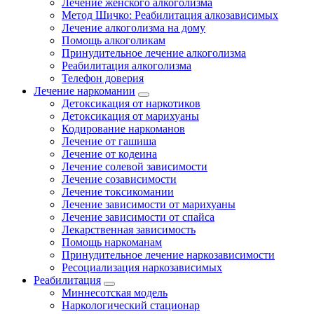
Лечение женского алкоголизма
Метод Шичко: Реабилитация алкозависимых
Лечение алкоголизма на дому
Помощь алкоголикам
Принудительное лечение алкоголизма
Реабилитация алкоголизма
Телефон доверия
Лечение наркомании
Детоксикация от наркотиков
Детоксикация от марихуаны
Кодирование наркоманов
Лечение от гашиша
Лечение от кодеина
Лечение солевой зависимости
Лечение созависимости
Лечение токсикомании
Лечение зависимости от марихуаны
Лечение зависимости от спайса
Лекарственная зависимость
Помощь наркоманам
Принудительное лечение наркозависимости
Ресоциализация наркозависимых
Реабилитация
Миннесотская модель
Наркологический стационар