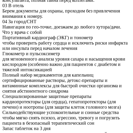
консультанта, полная тайна перед коллегами.
03
В отель
Берем документы для охраны, проходим без привлечения
внимания к номеру.
04
За город/СНТ
Навигация по гео-точке, доезжаем до любого хутора/дачи.
Что у врача с собой
Портативный кардиограф (ЭКГ) и тонометр
чтобы проверить работу сердца и исключить риски инфаркта
или инсульта перед началом лечения
Глюкометр и пульсоксиметр
для мгновенного анализа уровня сахара и насыщения крови
кислородом (особенно важно для пациентов с диабетом и
тяжелой интоксикацией
Полный набор медикаментов для капельниц
сертифицированные растворы, детокс-препараты и
витаминные комплексы для быстрой очистки организма и
снятия абстинентного синдрома
Специализированные защитные препараты
кардиопротекторы (для сердца), гепатопротекторы (для
печени) и ноотропы (для защиты клеток головного мозга)
Сильнодействующие успокоительные и сонные средства
чтобы мягко снять психоз, агрессию, тревогу и погрузить
пациента в безопасный терапевтический сон
Запас таблеток на 3 дня