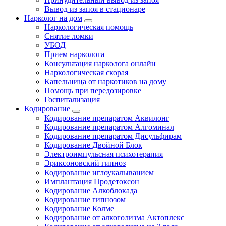
Вывод из запоя в стационаре
Нарколог на дом
Наркологическая помощь
Снятие ломки
УБОД
Прием нарколога
Консультация нарколога онлайн
Наркологическая скорая
Капельница от наркотиков на дому
Помощь при передозировке
Госпитализация
Кодирование
Кодирование препаратом Аквилонг
Кодирование препаратом Алгоминал
Кодирование препаратом Дисульфирам
Кодирование Двойной Блок
Электроимпульсная психотерапия
Эриксоновский гипноз
Кодирование иглоукалыванием
Имплантация Продетоксон
Кодирование Алкоблокада
Кодирование гипнозом
Кодирование Колме
Кодирование от алкоголизма Актоплекс