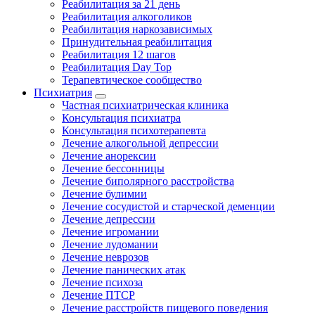
Реабилитация за 21 день
Реабилитация алкоголиков
Реабилитация наркозависимых
Принудительная реабилитация
Реабилитация 12 шагов
Реабилитация Day Top
Терапевтическое сообщество
Психиатрия
Частная психиатрическая клиника
Консультация психиатра
Консультация психотерапевта
Лечение алкогольной депрессии
Лечение анорексии
Лечение бессонницы
Лечение биполярного расстройства
Лечение булимии
Лечение сосудистой и старческой деменции
Лечение депрессии
Лечение игромании
Лечение лудомании
Лечение неврозов
Лечение панических атак
Лечение психоза
Лечение ПТСР
Лечение расстройств пищевого поведения