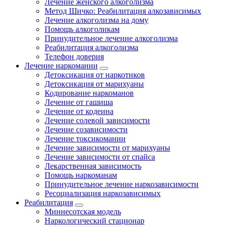
Лечение женского алкоголизма
Метод Шичко: Реабилитация алкозависимых
Лечение алкоголизма на дому
Помощь алкоголикам
Принудительное лечение алкоголизма
Реабилитация алкоголизма
Телефон доверия
Лечение наркомании
Детоксикация от наркотиков
Детоксикация от марихуаны
Кодирование наркоманов
Лечение от гашиша
Лечение от кодеина
Лечение солевой зависимости
Лечение созависимости
Лечение токсикомании
Лечение зависимости от марихуаны
Лечение зависимости от спайса
Лекарственная зависимость
Помощь наркоманам
Принудительное лечение наркозависимости
Ресоциализация наркозависимых
Реабилитация
Миннесотская модель
Наркологический стационар