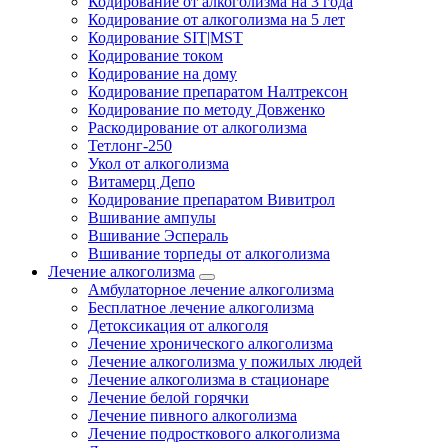
Кодирование от алкоголизма на 3 года
Кодирование от алкоголизма на 5 лет
Кодирование SIT|MST
Кодирование током
Кодирование на дому
Кодирование препаратом Налтрексон
Кодирование по методу Довженко
Раскодирование от алкоголизма
Тетлонг-250
Укол от алкоголизма
Витамерц Депо
Кодирование препаратом Вивитрол
Вшивание ампулы
Вшивание Эспераль
Вшивание торпеды от алкоголизма
Лечение алкоголизма
Амбулаторное лечение алкоголизма
Бесплатное лечение алкоголизма
Детоксикация от алкоголя
Лечение хронического алкоголизма
Лечение алкоголизма у пожилых людей
Лечение алкоголизма в стационаре
Лечение белой горячки
Лечение пивного алкоголизма
Лечение подросткового алкоголизма