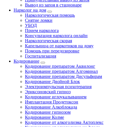
Вывод из запоя в стационаре
Нарколог на дом
Наркологическая помощь
Снятие ломки
УБОД
Прием нарколога
Консультация нарколога онлайн
Наркологическая скорая
Капельница от наркотиков на дому
Помощь при передозировке
Госпитализация
Кодирование
Кодирование препаратом Аквилонг
Кодирование препаратом Алгоминал
Кодирование препаратом Дисульфирам
Кодирование Двойной Блок
Электроимпульсная психотерапия
Эриксоновский гипноз
Кодирование иглоукалыванием
Имплантация Продетоксон
Кодирование Алкоблокада
Кодирование гипнозом
Кодирование Колме
Кодирование от алкоголизма Актоплекс