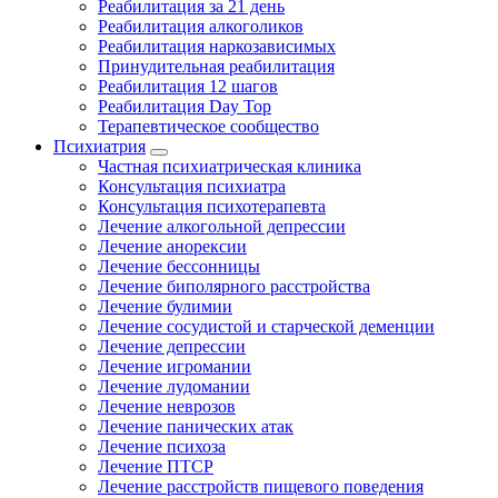
Реабилитация за 21 день
Реабилитация алкоголиков
Реабилитация наркозависимых
Принудительная реабилитация
Реабилитация 12 шагов
Реабилитация Day Top
Терапевтическое сообщество
Психиатрия
Частная психиатрическая клиника
Консультация психиатра
Консультация психотерапевта
Лечение алкогольной депрессии
Лечение анорексии
Лечение бессонницы
Лечение биполярного расстройства
Лечение булимии
Лечение сосудистой и старческой деменции
Лечение депрессии
Лечение игромании
Лечение лудомании
Лечение неврозов
Лечение панических атак
Лечение психоза
Лечение ПТСР
Лечение расстройств пищевого поведения