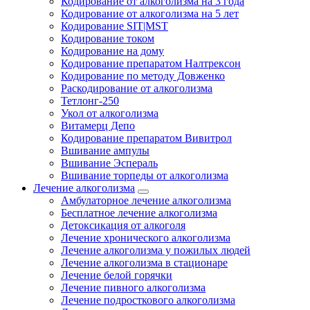
Кодирование от алкоголизма на 3 года
Кодирование от алкоголизма на 5 лет
Кодирование SIT|MST
Кодирование током
Кодирование на дому
Кодирование препаратом Налтрексон
Кодирование по методу Довженко
Раскодирование от алкоголизма
Тетлонг-250
Укол от алкоголизма
Витамерц Депо
Кодирование препаратом Вивитрол
Вшивание ампулы
Вшивание Эспераль
Вшивание торпеды от алкоголизма
Лечение алкоголизма
Амбулаторное лечение алкоголизма
Бесплатное лечение алкоголизма
Детоксикация от алкоголя
Лечение хронического алкоголизма
Лечение алкоголизма у пожилых людей
Лечение алкоголизма в стационаре
Лечение белой горячки
Лечение пивного алкоголизма
Лечение подросткового алкоголизма