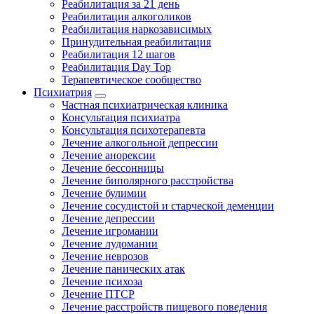
Реабилитация за 21 день
Реабилитация алкоголиков
Реабилитация наркозависимых
Принудительная реабилитация
Реабилитация 12 шагов
Реабилитация Day Top
Терапевтическое сообщество
Психиатрия
Частная психиатрическая клиника
Консультация психиатра
Консультация психотерапевта
Лечение алкогольной депрессии
Лечение анорексии
Лечение бессонницы
Лечение биполярного расстройства
Лечение булимии
Лечение сосудистой и старческой деменции
Лечение депрессии
Лечение игромании
Лечение лудомании
Лечение неврозов
Лечение панических атак
Лечение психоза
Лечение ПТСР
Лечение расстройств пищевого поведения