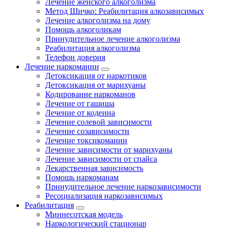
Лечение женского алкоголизма
Метод Шичко: Реабилитация алкозависимых
Лечение алкоголизма на дому
Помощь алкоголикам
Принудительное лечение алкоголизма
Реабилитация алкоголизма
Телефон доверия
Лечение наркомании
Детоксикация от наркотиков
Детоксикация от марихуаны
Кодирование наркоманов
Лечение от гашиша
Лечение от кодеина
Лечение солевой зависимости
Лечение созависимости
Лечение токсикомании
Лечение зависимости от марихуаны
Лечение зависимости от спайса
Лекарственная зависимость
Помощь наркоманам
Принудительное лечение наркозависимости
Ресоциализация наркозависимых
Реабилитация
Миннесотская модель
Наркологический стационар