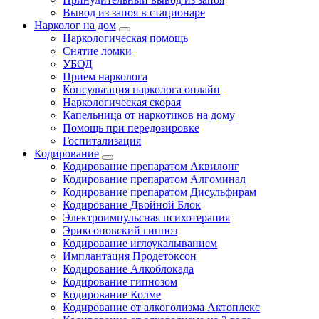
Вывод из запоя в стационаре
Нарколог на дом
Наркологическая помощь
Снятие ломки
УБОД
Прием нарколога
Консультация нарколога онлайн
Наркологическая скорая
Капельница от наркотиков на дому
Помощь при передозировке
Госпитализация
Кодирование
Кодирование препаратом Аквилонг
Кодирование препаратом Алгоминал
Кодирование препаратом Дисульфирам
Кодирование Двойной Блок
Электроимпульсная психотерапия
Эриксоновский гипноз
Кодирование иглоукалыванием
Имплантация Продетоксон
Кодирование Алкоблокада
Кодирование гипнозом
Кодирование Колме
Кодирование от алкоголизма Актоплекс