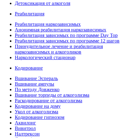
Детоксикация от алкоголя
Реабилитация
Реабилитация наркозависимых
Анонимная реабилитация наркозависимых
Реабилитация зависимых по программе Day Top
Реабилитация зависимых по программе 12 шагов
Принудительное лечение и реабилитация
наркозависимых и алкоголиков
Наркологический стационар
Кодирование
Вшивание Эспераль
Вшивание ампулы
По методу Довженко
Вшивание торпеды от алкоголизма
Раскодирование от алкоголизма
Кодирование на дому
Укол от алкоголизма
Кодирование гипнозом
Аквилонг
Вивитрол
Налтрексон