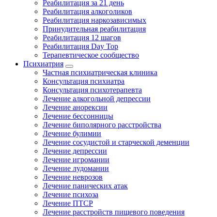
Реабилитация за 21 день
Реабилитация алкоголиков
Реабилитация наркозависимых
Принудительная реабилитация
Реабилитация 12 шагов
Реабилитация Day Top
Терапевтическое сообщество
Психиатрия
Частная психиатрическая клиника
Консультация психиатра
Консультация психотерапевта
Лечение алкогольной депрессии
Лечение анорексии
Лечение бессонницы
Лечение биполярного расстройства
Лечение булимии
Лечение сосудистой и старческой деменции
Лечение депрессии
Лечение игромании
Лечение лудомании
Лечение неврозов
Лечение панических атак
Лечение психоза
Лечение ПТСР
Лечение расстройств пищевого поведения