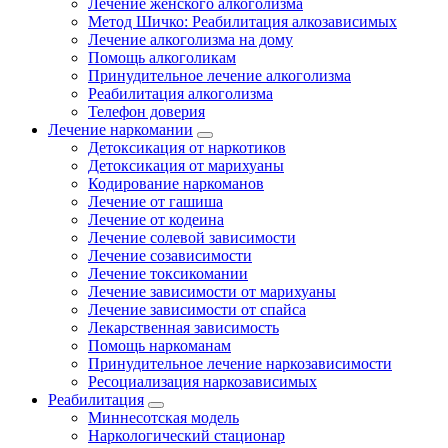
Лечение женского алкоголизма
Метод Шичко: Реабилитация алкозависимых
Лечение алкоголизма на дому
Помощь алкоголикам
Принудительное лечение алкоголизма
Реабилитация алкоголизма
Телефон доверия
Лечение наркомании
Детоксикация от наркотиков
Детоксикация от марихуаны
Кодирование наркоманов
Лечение от гашиша
Лечение от кодеина
Лечение солевой зависимости
Лечение созависимости
Лечение токсикомании
Лечение зависимости от марихуаны
Лечение зависимости от спайса
Лекарственная зависимость
Помощь наркоманам
Принудительное лечение наркозависимости
Ресоциализация наркозависимых
Реабилитация
Миннесотская модель
Наркологический стационар