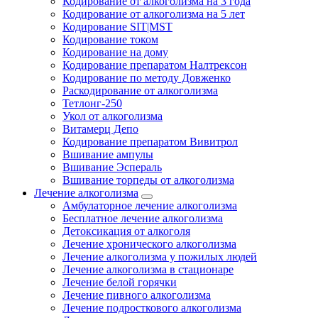
Кодирование от алкоголизма на 3 года
Кодирование от алкоголизма на 5 лет
Кодирование SIT|MST
Кодирование током
Кодирование на дому
Кодирование препаратом Налтрексон
Кодирование по методу Довженко
Раскодирование от алкоголизма
Тетлонг-250
Укол от алкоголизма
Витамерц Депо
Кодирование препаратом Вивитрол
Вшивание ампулы
Вшивание Эспераль
Вшивание торпеды от алкоголизма
Лечение алкоголизма
Амбулаторное лечение алкоголизма
Бесплатное лечение алкоголизма
Детоксикация от алкоголя
Лечение хронического алкоголизма
Лечение алкоголизма у пожилых людей
Лечение алкоголизма в стационаре
Лечение белой горячки
Лечение пивного алкоголизма
Лечение подросткового алкоголизма