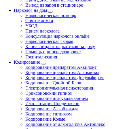
Вывод из запоя в стационаре
Нарколог на дом
Наркологическая помощь
Снятие ломки
УБОД
Прием нарколога
Консультация нарколога онлайн
Наркологическая скорая
Капельница от наркотиков на дому
Помощь при передозировке
Госпитализация
Кодирование
Кодирование препаратом Аквилонг
Кодирование препаратом Алгоминал
Кодирование препаратом Дисульфирам
Кодирование Двойной Блок
Электроимпульсная психотерапия
Эриксоновский гипноз
Кодирование иглоукалыванием
Имплантация Продетоксон
Кодирование Алкоблокада
Кодирование гипнозом
Кодирование Колме
Кодирование от алкоголизма Актоплекс