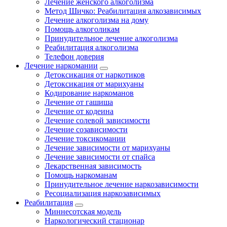
Лечение женского алкоголизма
Метод Шичко: Реабилитация алкозависимых
Лечение алкоголизма на дому
Помощь алкоголикам
Принудительное лечение алкоголизма
Реабилитация алкоголизма
Телефон доверия
Лечение наркомании
Детоксикация от наркотиков
Детоксикация от марихуаны
Кодирование наркоманов
Лечение от гашиша
Лечение от кодеина
Лечение солевой зависимости
Лечение созависимости
Лечение токсикомании
Лечение зависимости от марихуаны
Лечение зависимости от спайса
Лекарственная зависимость
Помощь наркоманам
Принудительное лечение наркозависимости
Ресоциализация наркозависимых
Реабилитация
Миннесотская модель
Наркологический стационар