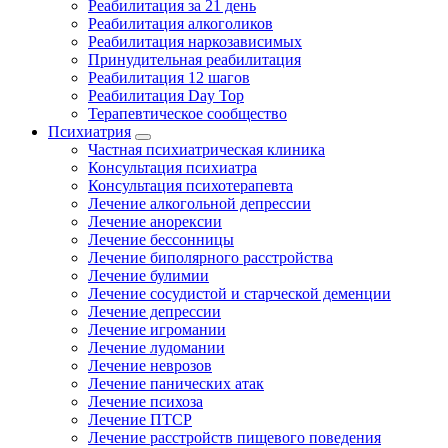
Реабилитация за 21 день
Реабилитация алкоголиков
Реабилитация наркозависимых
Принудительная реабилитация
Реабилитация 12 шагов
Реабилитация Day Top
Терапевтическое сообщество
Психиатрия
Частная психиатрическая клиника
Консультация психиатра
Консультация психотерапевта
Лечение алкогольной депрессии
Лечение анорексии
Лечение бессонницы
Лечение биполярного расстройства
Лечение булимии
Лечение сосудистой и старческой деменции
Лечение депрессии
Лечение игромании
Лечение лудомании
Лечение неврозов
Лечение панических атак
Лечение психоза
Лечение ПТСР
Лечение расстройств пищевого поведения