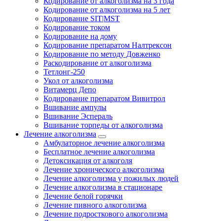
Кодирование от алкоголизма на 3 года
Кодирование от алкоголизма на 5 лет
Кодирование SIT|MST
Кодирование током
Кодирование на дому
Кодирование препаратом Налтрексон
Кодирование по методу Довженко
Раскодирование от алкоголизма
Тетлонг-250
Укол от алкоголизма
Витамерц Депо
Кодирование препаратом Вивитрол
Вшивание ампулы
Вшивание Эспераль
Вшивание торпеды от алкоголизма
Лечение алкоголизма
Амбулаторное лечение алкоголизма
Бесплатное лечение алкоголизма
Детоксикация от алкоголя
Лечение хронического алкоголизма
Лечение алкоголизма у пожилых людей
Лечение алкоголизма в стационаре
Лечение белой горячки
Лечение пивного алкоголизма
Лечение подросткового алкоголизма