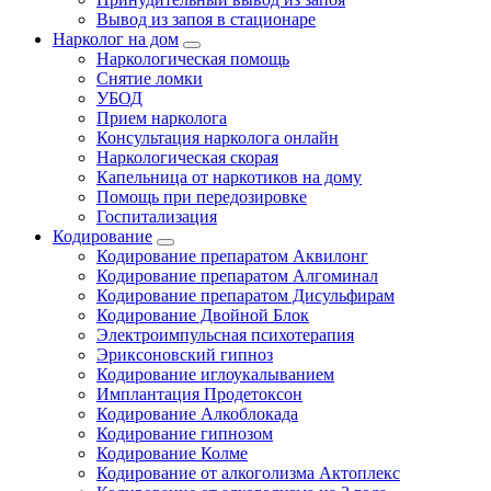
Вывод из запоя в стационаре
Нарколог на дом
Наркологическая помощь
Снятие ломки
УБОД
Прием нарколога
Консультация нарколога онлайн
Наркологическая скорая
Капельница от наркотиков на дому
Помощь при передозировке
Госпитализация
Кодирование
Кодирование препаратом Аквилонг
Кодирование препаратом Алгоминал
Кодирование препаратом Дисульфирам
Кодирование Двойной Блок
Электроимпульсная психотерапия
Эриксоновский гипноз
Кодирование иглоукалыванием
Имплантация Продетоксон
Кодирование Алкоблокада
Кодирование гипнозом
Кодирование Колме
Кодирование от алкоголизма Актоплекс