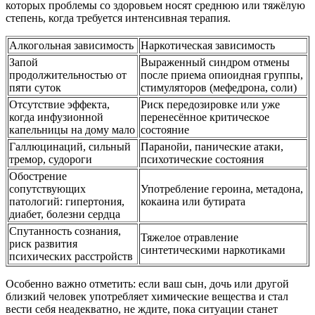
которых проблемы со здоровьем носят среднюю или тяжёлую
степень, когда требуется интенсивная терапия.
Алкогольная зависимость
Наркотическая зависимость
Запой
Выраженный синдром отмены
продолжительностью от
после приема опиоидная группы,
пяти суток
стимуляторов (мефедрона, соли)
Отсутствие эффекта,
Риск передозировке или уже
когда инфузионной
перенесённое критическое
капельницы на дому мало
состояние
Галлюцинаций, сильный
Паранойи, панические атаки,
тремор, судороги
психотические состояния
Обострение
сопутствующих
Употребление героина, метадона,
патологий: гипертония,
кокаина или бутирата
диабет, болезни сердца
Спутанность сознания,
Тяжелое отравление
риск развития
синтетическими наркотиками
психических расстройств
Особенно важно отметить: если ваш сын, дочь или другой
близкий человек употребляет химические вещества и стал
вести себя неадекватно, не ждите, пока ситуации станет