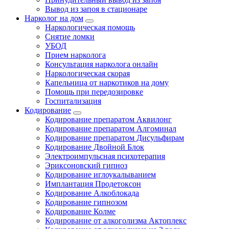
Вывод из запоя в стационаре
Нарколог на дом
Наркологическая помощь
Снятие ломки
УБОД
Прием нарколога
Консультация нарколога онлайн
Наркологическая скорая
Капельница от наркотиков на дому
Помощь при передозировке
Госпитализация
Кодирование
Кодирование препаратом Аквилонг
Кодирование препаратом Алгоминал
Кодирование препаратом Дисульфирам
Кодирование Двойной Блок
Электроимпульсная психотерапия
Эриксоновский гипноз
Кодирование иглоукалыванием
Имплантация Продетоксон
Кодирование Алкоблокада
Кодирование гипнозом
Кодирование Колме
Кодирование от алкоголизма Актоплекс