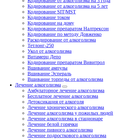
Кодирование от алкоголизма на 3 года
Кодирование от алкоголизма на 5 лет
Кодирование SIT|MST
Кодирование током
Кодирование на дому
Кодирование препаратом Налтрексон
Кодирование по методу Довженко
Раскодирование от алкоголизма
Тетлонг-250
Укол от алкоголизма
Витамерц Депо
Кодирование препаратом Вивитрол
Вшивание ампулы
Вшивание Эспераль
Вшивание торпеды от алкоголизма
Лечение алкоголизма
Амбулаторное лечение алкоголизма
Бесплатное лечение алкоголизма
Детоксикация от алкоголя
Лечение хронического алкоголизма
Лечение алкоголизма у пожилых людей
Лечение алкоголизма в стационаре
Лечение белой горячки
Лечение пивного алкоголизма
Лечение подросткового алкоголизма