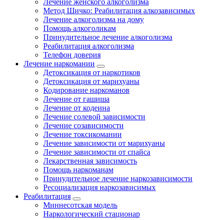
Лечение женского алкоголизма
Метод Шичко: Реабилитация алкозависимых
Лечение алкоголизма на дому
Помощь алкоголикам
Принудительное лечение алкоголизма
Реабилитация алкоголизма
Телефон доверия
Лечение наркомании
Детоксикация от наркотиков
Детоксикация от марихуаны
Кодирование наркоманов
Лечение от гашиша
Лечение от кодеина
Лечение солевой зависимости
Лечение созависимости
Лечение токсикомании
Лечение зависимости от марихуаны
Лечение зависимости от спайса
Лекарственная зависимость
Помощь наркоманам
Принудительное лечение наркозависимости
Ресоциализация наркозависимых
Реабилитация
Миннесотская модель
Наркологический стационар