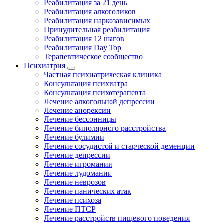
Реабилитация за 21 день
Реабилитация алкоголиков
Реабилитация наркозависимых
Принудительная реабилитация
Реабилитация 12 шагов
Реабилитация Day Top
Терапевтическое сообщество
Психиатрия
Частная психиатрическая клиника
Консультация психиатра
Консультация психотерапевта
Лечение алкогольной депрессии
Лечение анорексии
Лечение бессонницы
Лечение биполярного расстройства
Лечение булимии
Лечение сосудистой и старческой деменции
Лечение депрессии
Лечение игромании
Лечение лудомании
Лечение неврозов
Лечение панических атак
Лечение психоза
Лечение ПТСР
Лечение расстройств пищевого поведения