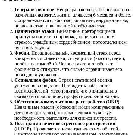
Генерализованное
. Непрекращающееся беспокойство о
различных аспектах жизни, длящееся 6 месяцев и более.
Сопровождается слабостью, миалгией, нарушение сна,
нервозностью, повышенной возбудимостью.
Панические атаки
. Внезапные, повторяющиеся
приступы паники, сопровождающиеся сильным
страхом, учащённым сердцебиением, потоотделением,
чувством удушья.
Фобии
. Иррациональный, чрезмерный страх перед
конкретными объектами, ситуациями (высота, пауки,
полёты на самолёте). Человек активно избегает
фобических стимулов, что сильно ограничивает его
повседневную жизнь.
Социальная фобия
. Страх негативной оценки,
унижения в обществе. Приводит к избеганию
взаимодействий, мероприятий, что отрицательно
сказывается на личной, профессиональной жизни.
Обсессивно-компульсивное расстройство (ОКР)
.
Навязчивые мысли (обсессии) и/или компульсивные
действия (ритуалы), которые человек чувствует
необходимость выполнять для снижения тревоги.
Посттравматическое стрессовое расстройство
(ПТСР).
Проявляется после трагических событий.
Симптомы включают ночные кошмары, блокирование