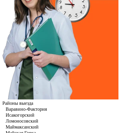
Районы выезда
Варавино-Фактория
Исакогорский
Ломоносовский
Маймаксанский
Майская Горка