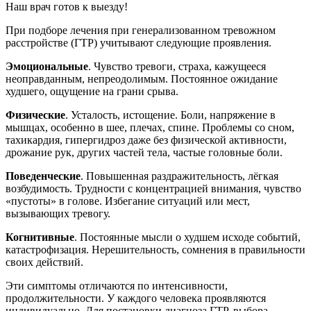
Наш врач готов к выезду!
При подборе лечения при генерализованном тревожном
расстройстве (ГТР) учитывают следующие проявления.
Эмоциональные
. Чувство тревоги, страха, кажущееся
неоправданным, непреодолимым. Постоянное ожидание
худшего, ощущение на грани срыва.
Физические
. Усталость, истощение. Боли, напряжение в
мышцах, особенно в шее, плечах, спине. Проблемы со сном,
тахикардия, гипергидроз даже без физической активности,
дрожание рук, других частей тела, частые головные боли.
Поведенческие
. Повышенная раздражительность, лёгкая
возбудимость. Трудности с концентрацией внимания, чувство
«пустоты» в голове. Избегание ситуаций или мест,
вызывающих тревогу.
Когнитивные
. Постоянные мысли о худшем исходе событий,
катастрофизация. Нерешительность, сомнения в правильности
своих действий.
Эти симптомы отличаются по интенсивности,
продолжительности. У каждого человека проявляются
индивидуально. Для постановки диагноза ГТР, выбора