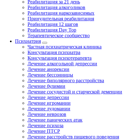
Реабилитация за 21 день
Реабилитация алкоголиков
Реабилитация наркозависимых
Принудительная реабилитация
Реабилитация 12 шагов
Реабилитация Day Top
Терапевтическое сообщество
Психиатрия
Частная психиатрическая клиника
Консультация психиатра
Консультация психотерапевта
Лечение алкогольной депрессии
Лечение анорексии
Лечение бессонницы
Лечение биполярного расстройства
Лечение булимии
Лечение сосудистой и старческой деменции
Лечение депрессии
Лечение игромании
Лечение лудомании
Лечение неврозов
Лечение панических атак
Лечение психоза
Лечение ПТСР
Лечение расстройств пищевого поведения