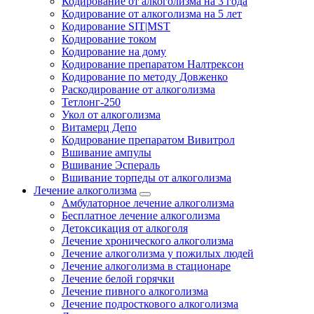
Кодирование от алкоголизма на 3 года
Кодирование от алкоголизма на 5 лет
Кодирование SIT|MST
Кодирование током
Кодирование на дому
Кодирование препаратом Налтрексон
Кодирование по методу Довженко
Раскодирование от алкоголизма
Тетлонг-250
Укол от алкоголизма
Витамерц Депо
Кодирование препаратом Вивитрол
Вшивание ампулы
Вшивание Эспераль
Вшивание торпеды от алкоголизма
Лечение алкоголизма
Амбулаторное лечение алкоголизма
Бесплатное лечение алкоголизма
Детоксикация от алкоголя
Лечение хронического алкоголизма
Лечение алкоголизма у пожилых людей
Лечение алкоголизма в стационаре
Лечение белой горячки
Лечение пивного алкоголизма
Лечение подросткового алкоголизма