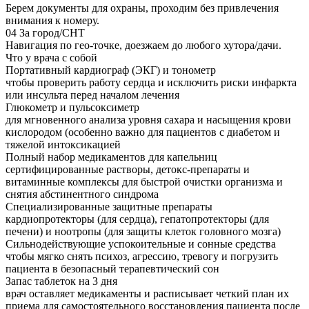
Берем документы для охраны, проходим без привлечения
внимания к номеру.
04
За город/СНТ
Навигация по гео-точке, доезжаем до любого хутора/дачи.
Что у врача с собой
Портативный кардиограф (ЭКГ) и тонометр
чтобы проверить работу сердца и исключить риски инфаркта
или инсульта перед началом лечения
Глюкометр и пульсоксиметр
для мгновенного анализа уровня сахара и насыщения крови
кислородом (особенно важно для пациентов с диабетом и
тяжелой интоксикацией
Полный набор медикаментов для капельниц
сертифицированные растворы, детокс-препараты и
витаминные комплексы для быстрой очистки организма и
снятия абстинентного синдрома
Специализированные защитные препараты
кардиопротекторы (для сердца), гепатопротекторы (для
печени) и ноотропы (для защиты клеток головного мозга)
Сильнодействующие успокоительные и сонные средства
чтобы мягко снять психоз, агрессию, тревогу и погрузить
пациента в безопасный терапевтический сон
Запас таблеток на 3 дня
врач оставляет медикаменты и расписывает четкий план их
приема для самостоятельного восстановления пациента после