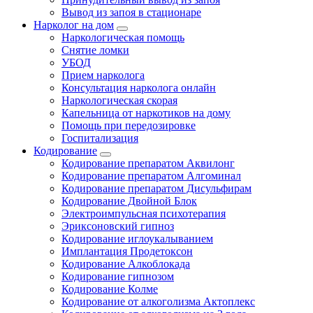
Вывод из запоя в стационаре
Нарколог на дом
Наркологическая помощь
Снятие ломки
УБОД
Прием нарколога
Консультация нарколога онлайн
Наркологическая скорая
Капельница от наркотиков на дому
Помощь при передозировке
Госпитализация
Кодирование
Кодирование препаратом Аквилонг
Кодирование препаратом Алгоминал
Кодирование препаратом Дисульфирам
Кодирование Двойной Блок
Электроимпульсная психотерапия
Эриксоновский гипноз
Кодирование иглоукалыванием
Имплантация Продетоксон
Кодирование Алкоблокада
Кодирование гипнозом
Кодирование Колме
Кодирование от алкоголизма Актоплекс