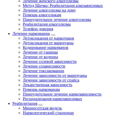
Лечение женского алкоголизма
Метод Шичко: Реабилитация алкозависимых
Лечение алкоголизма на дому
Помощь алкоголикам
Принудительное лечение алкоголизма
Реабилитация алкоголизма
Телефон доверия
Лечение наркомании
Детоксикация от наркотиков
Детоксикация от марихуаны
Кодирование наркоманов
Лечение от гашиша
Лечение от кодеина
Лечение солевой зависимости
Лечение созависимости
Лечение токсикомании
Лечение зависимости от марихуаны
Лечение зависимости от спайса
Лекарственная зависимость
Помощь наркоманам
Принудительное лечение наркозависимости
Ресоциализация наркозависимых
Реабилитация
Миннесотская модель
Наркологический стационар