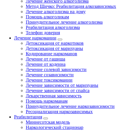
Лечение женского алкоголизма
Метод Шичко: Реабилитация алкозависимых
Лечение алкоголизма на дому
Помощь алкоголикам
Принудительное лечение алкоголизма
Реабилитация алкоголизма
Телефон доверия
Лечение наркомании
Детоксикация от наркотиков
Детоксикация от марихуаны
Кодирование наркоманов
Лечение от гашиша
Лечение от кодеина
Лечение солевой зависимости
Лечение созависимости
Лечение токсикомании
Лечение зависимости от марихуаны
Лечение зависимости от спайса
Лекарственная зависимость
Помощь наркоманам
Принудительное лечение наркозависимости
Ресоциализация наркозависимых
Реабилитация
Миннесотская модель
Наркологический стационар