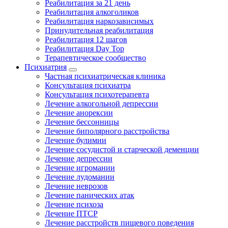
Реабилитация за 21 день
Реабилитация алкоголиков
Реабилитация наркозависимых
Принудительная реабилитация
Реабилитация 12 шагов
Реабилитация Day Top
Терапевтическое сообщество
Психиатрия
Частная психиатрическая клиника
Консультация психиатра
Консультация психотерапевта
Лечение алкогольной депрессии
Лечение анорексии
Лечение бессонницы
Лечение биполярного расстройства
Лечение булимии
Лечение сосудистой и старческой деменции
Лечение депрессии
Лечение игромании
Лечение лудомании
Лечение неврозов
Лечение панических атак
Лечение психоза
Лечение ПТСР
Лечение расстройств пищевого поведения