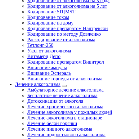
Кодирование от алкоголизма на 3 года
Кодирование от алкоголизма на 5 лет
Кодирование SIT|MST
Кодирование током
Кодирование на дому
Кодирование препаратом Налтрексон
Кодирование по методу Довженко
Раскодирование от алкоголизма
Тетлонг-250
Укол от алкоголизма
Витамерц Депо
Кодирование препаратом Вивитрол
Вшивание ампулы
Вшивание Эспераль
Вшивание торпеды от алкоголизма
Лечение алкоголизма
Амбулаторное лечение алкоголизма
Бесплатное лечение алкоголизма
Детоксикация от алкоголя
Лечение хронического алкоголизма
Лечение алкоголизма у пожилых людей
Лечение алкоголизма в стационаре
Лечение белой горячки
Лечение пивного алкоголизма
Лечение подросткового алкоголизма