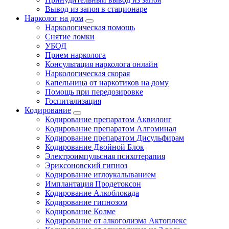
Вывод из запоя в стационаре
Нарколог на дом
Наркологическая помощь
Снятие ломки
УБОД
Прием нарколога
Консультация нарколога онлайн
Наркологическая скорая
Капельница от наркотиков на дому
Помощь при передозировке
Госпитализация
Кодирование
Кодирование препаратом Аквилонг
Кодирование препаратом Алгоминал
Кодирование препаратом Дисульфирам
Кодирование Двойной Блок
Электроимпульсная психотерапия
Эриксоновский гипноз
Кодирование иглоукалыванием
Имплантация Продетоксон
Кодирование Алкоблокада
Кодирование гипнозом
Кодирование Колме
Кодирование от алкоголизма Актоплекс